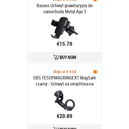
Baseus Uchwyt grawitacyjny do
samochodu Metal Age 3
€15.70
BUY NOW
Ships in 6-9 bd
SBS TESUPMAGRINGEXT MagSafe
czarny - Uchwyt na smartfona na
deskę rozdzielczą i szybę,
kompatybilny z MagSafe - czarny
€20.89