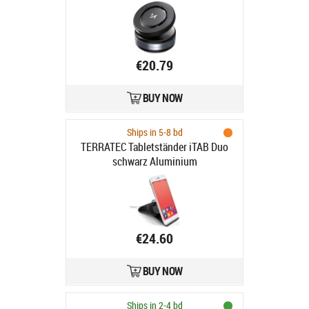
uchwyt samochodowy z ładowarką
indukcyjną
€20.79
BUY NOW
Ships in 5-8 bd
TERRATEC Tabletständer iTAB Duo
schwarz Aluminium
€24.60
BUY NOW
Ships in 2-4 bd