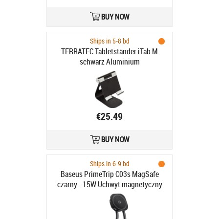
BUY NOW
Ships in 5-8 bd
TERRATEC Tabletständer iTab M
schwarz Aluminium
€25.49
BUY NOW
Ships in 6-9 bd
Baseus PrimeTrip C03s MagSafe
czarny - 15W Uchwyt magnetyczny