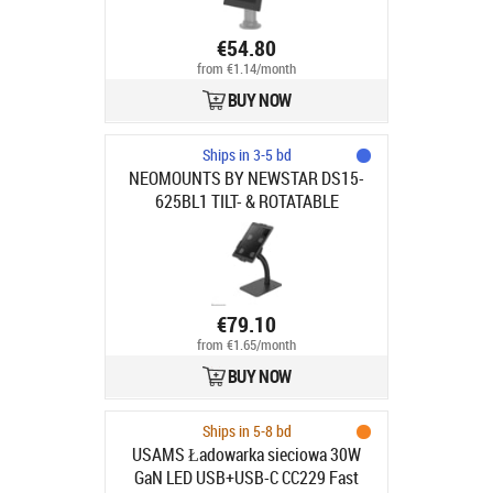
€54.80
from €1.14/month
BUY NOW
Ships in 3-5 bd
NEOMOUNTS BY NEWSTAR DS15-
625BL1 TILT- & ROTATABLE
COUNTERTOP TABLET HOLDER FOR
7.9-11" TABLETS - BLACK
€79.10
from €1.65/month
BUY NOW
Ships in 5-8 bd
USAMS Ładowarka sieciowa 30W
GaN LED USB+USB-C CC229 Fast