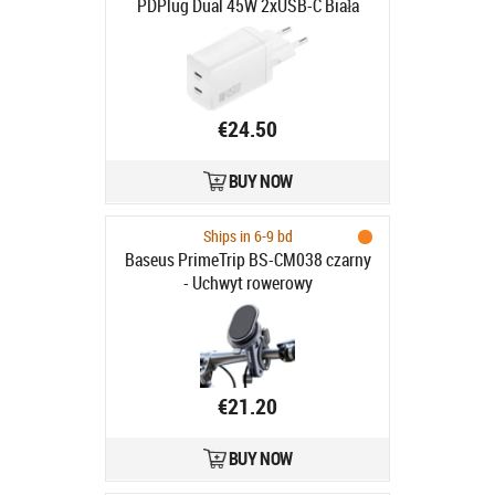
PDPlug Dual 45W 2xUSB-C Biała
€24.50
BUY NOW
Ships in 6-9 bd
Baseus PrimeTrip BS-CM038 czarny
- Uchwyt rowerowy
€21.20
BUY NOW