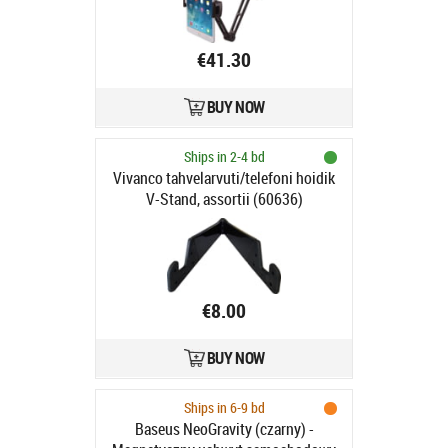
€41.30
BUY NOW
Ships in 2-4 bd
Vivanco tahvelarvuti/telefoni hoidik
V-Stand, assortii (60636)
€8.00
BUY NOW
Ships in 6-9 bd
Baseus NeoGravity (czarny) -