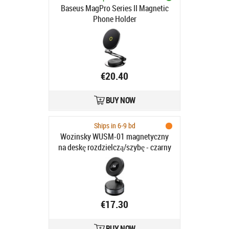
Baseus MagPro Series II Magnetic
Phone Holder
€20.40
BUY NOW
Ships in 6-9 bd
Wozinsky WUSM-01 magnetyczny
na deskę rozdzielczą/szybę - czarny
- Uchwyt samochodowy
€17.30
BUY NOW