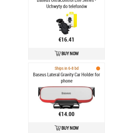
Baseus UltraControl Lite Series -
Uchwyty do telefonów
€16.41
BUY NOW
Ships in 6-8 bd
Baseus Lateral Gravity Car Holder for
phone
€14.00
BUY NOW