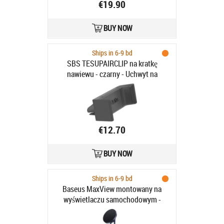
€19.90
BUY NOW
Ships in 6-9 bd
SBS TESUPAIRCLIP na kratkę
nawiewu - czarny - Uchwyt na
smartfona na kratkę nawiewu -
czarny
€12.70
BUY NOW
Ships in 6-9 bd
Baseus MaxView montowany na
wyświetlaczu samochodowym -
szary - Uchwyt magnetyczny