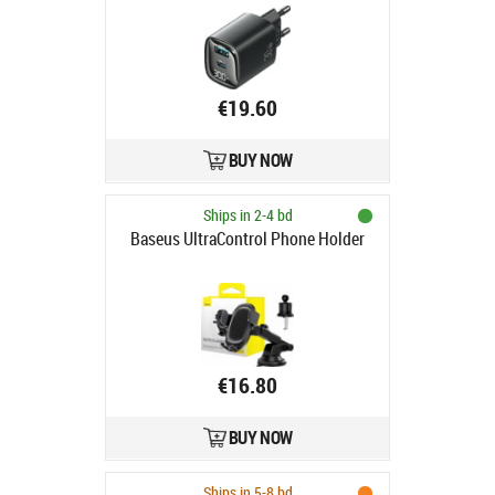
Charging czarna
€19.60
BUY NOW
Ships in 2-4 bd
Baseus UltraControl Phone Holder
€16.80
BUY NOW
Ships in 5-8 bd