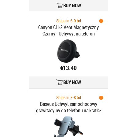
BUY NOW
Ships in 6-9 bd
Canyon CH-2 Vent Magnetyczny
Czarny - Uchywyt na telefon
€13.40
BUY NOW
Ships in 5-8 bd
Baseus Uchwyt samochodowy
grawitacyjny do telefonu na kratkę
nawiewu - szary Uchwyt
samochodowy grawitacyjny do
telefonu na kratkę nawiewu - szary