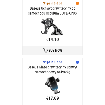
Ships in 5-8 bd
Baseus Uchwyt grawitacyjny do
samochodu Osculum SUYL-XP0S
€14.10
BUY NOW
Ships in 4-7 bd
Baseus Glaze grawitacyjny uchwyt
samochodowy na kratkę
wentylacyjną nawiew czarny SUYL-
LG01
€17.69