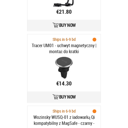
€21.80
BUY NOW
Ships in 6-9 bd
Tracer UM01 - uchwyt magnetyczny |
montaż do kratki
€14.30
BUY NOW
Ships in 6-9 bd
Wozinsky WUSQ-01 z ładowarką Qi
kompatybilny z MagSafe - czarny -