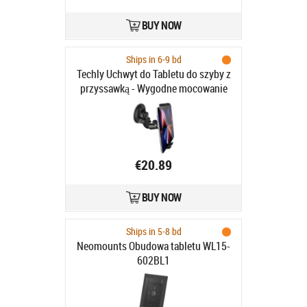
BUY NOW
Ships in 6-9 bd
Techly Uchwyt do Tabletu do szyby z
przyssawką - Wygodne mocowanie
Tabletu do szyby samochodowej
€20.89
BUY NOW
Ships in 5-8 bd
Neomounts Obudowa tabletu WL15-
602BL1