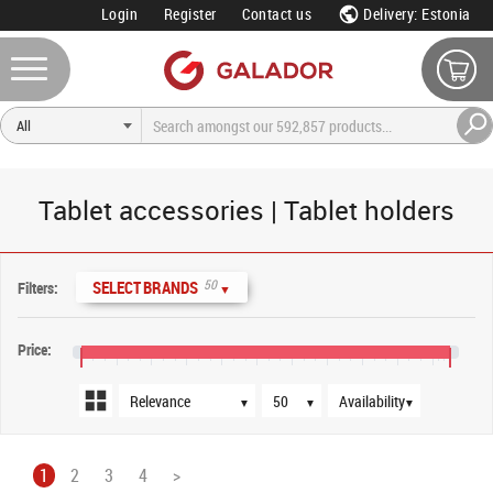
Login
Register
Contact us
Delivery: Estonia
Tablet accessories | Tablet holders
Sort order
Products per page
Availability
50
SELECT BRANDS
Filters:
▼
Price:
€5
€45
€85
€125
€165
€205
€245
€285
€325
€365
€405
▼
▼
▼
1
2
3
4
>