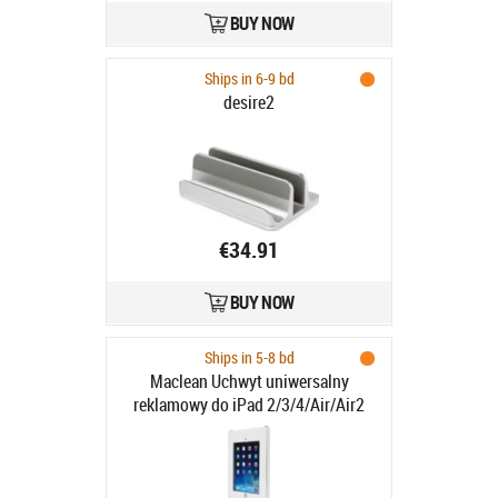
BUY NOW
Ships in 6-9 bd
desire2
€34.91
BUY NOW
Ships in 5-8 bd
Maclean Uchwyt uniwersalny
reklamowy do iPad 2/3/4/Air/Air2
MC-676