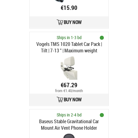
€15.90
BUY NOW
Ships in 1-3 bd
Vogels TMS 1020 Tablet Car Pack |
Tilt | 7-13 " | Maximum weight
(capacity) 1 kg | Black
€67.29
from €1.40/month
BUY NOW
Ships in 2-4 bd
Baseus Stable Gravitational Car
Mount Air Vent Phone Holder