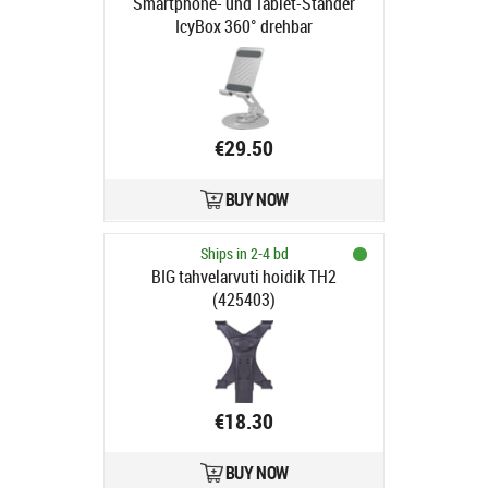
Smartphone- und Tablet-Ständer
IcyBox 360° drehbar
€29.50
BUY NOW
Ships in 2-4 bd
BIG tahvelarvuti hoidik TH2
(425403)
€18.30
BUY NOW