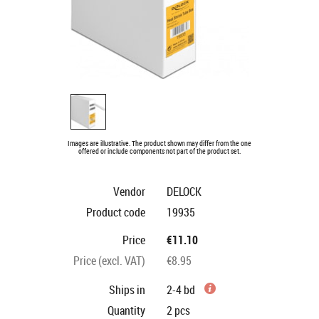
Images are illustrative. The product shown may differ from the one
offered or include components not part of the product set.
Vendor
DELOCK
Product code
19935
Price
€11.10
Price (excl. VAT)
€8.95
Ships in
2-4 bd
Quantity
2
pcs