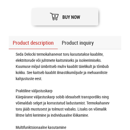
BUY NOW
Product description
Product inquiry
Seda Delocki termokahanevat toru kasutatakse kaablite,
elektritorude või juhtmete kaitsmiseks ja isoleerimiseks.
Kuumuse mõjul ümbritseb muhv kaablit täielikult ja tõmbub
kokku. See kaitseb kaablit ilmastikumõjude ja mehaaniliste
kahjustuste eest.
Praktiline väljastuskarp
Käepärane väljastuskarp sobib ideaalselt transpordiks ning
võimaldab selget ja korrastatud ladustamist. Termokahanev
toru jääb mustusest ja tolmust vabaks. Lisaks on võimalik
lihtne lahti kerimine ja individuaalne lõikamine.
Multifunktsionaalne kasutamine