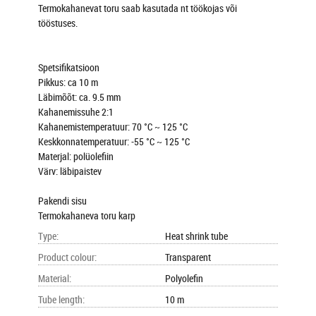
Termokahanevat toru saab kasutada nt töökojas või
tööstuses.
Spetsifikatsioon
Pikkus: ca 10 m
Läbimõõt: ca. 9.5 mm
Kahanemissuhe 2:1
Kahanemistemperatuur: 70 °C ~ 125 °C
Keskkonnatemperatuur: -55 °C ~ 125 °C
Materjal: polüolefiin
Värv: läbipaistev
Pakendi sisu
Termokahaneva toru karp
Type
:
Heat shrink tube
Product colour
:
Transparent
Material
:
Polyolefin
Tube length
:
10 m