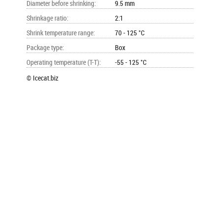
Diameter before shrinking
:
9.5 mm
Shrinkage ratio
:
2:1
Shrink temperature range
:
70 - 125 °C
Package type
:
Box
Operating temperature (T-T)
:
-55 - 125 °C
© Icecat.biz