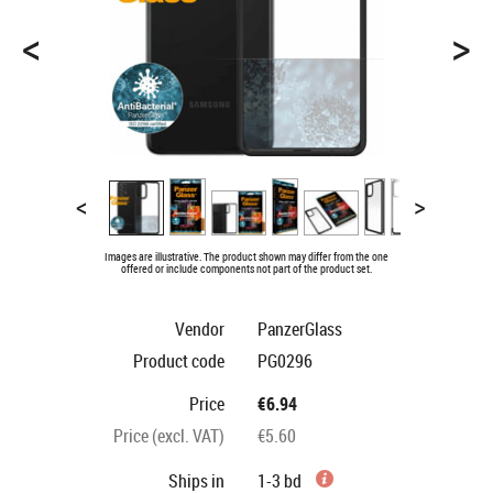
<
>
<
>
Images are illustrative. The product shown may differ from the one
offered or include components not part of the product set.
Vendor
PanzerGlass
Product code
PG0296
Price
€6.94
Price (excl. VAT)
€5.60
Ships in
1-3 bd