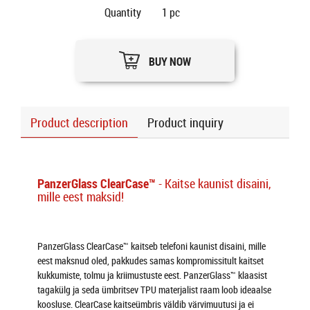
Quantity
1
pc
BUY NOW
Product description
Product inquiry
PanzerGlass ClearCase™
- Kaitse kaunist disaini,
mille eest maksid!
PanzerGlass ClearCase™ kaitseb telefoni kaunist disaini, mille
eest maksnud oled, pakkudes samas kompromissitult kaitset
kukkumiste, tolmu ja kriimustuste eest. PanzerGlass™ klaasist
tagakülg ja seda ümbritsev TPU materjalist raam loob ideaalse
koosluse. ClearCase kaitseümbris väldib värvimuutusi ja ei