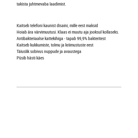
takista juhtmevaba laadimist.
Kaitseb telefoni kaunist disaini, mille eest maksid
Hoiab ära värvimuutusi. Klaas ei muutu aja jooksul kollaseks.
Antibakteriaalse kattekihiga - tapab 99,9% bakteritest
Kaitseb kukkumiste, tolmu ja kriimustuste eest
Täiuslik sobivus nuppude ja avaustega
Püsib hästi käes