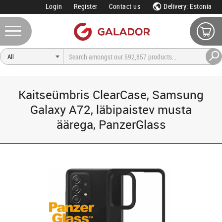
Login
Register
Contact us
Delivery: Estonia
Kaitseümbris ClearCase, Samsung
Galaxy A72, läbipaistev musta
äärega, PanzerGlass