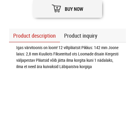
BUY NOW
Product description
Product inquiry
Igas värvitoonis on loom! 12 viltpliiatsit Pikkus: 142 mm Joone
laius: 2,8 mm Kuuliots Fikseeritud ots Loomade disain Kergesti
väljapestav Pliiatsid võib jätta ilma korgita kuni 1 nädalaks,
ilma et need ära kuivaksid Läbipaistva korgiga