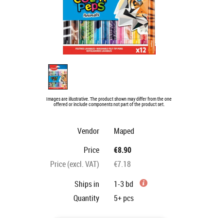
Images are illustrative. The product shown may differ from the one
offered or include components not part of the product set.
Vendor
Maped
Price
€8.90
Price (excl. VAT)
€7.18
Ships in
1-3 bd
Quantity
5+
pcs